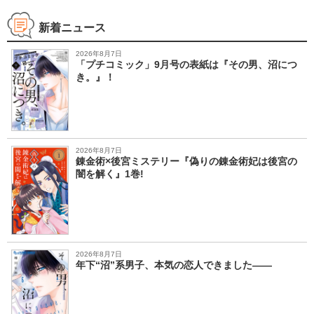
Ｅ ＭＯＶＩＥ
新着ニュース
2026年8月7日
「プチコミック」9月号の表紙は『その男、沼につ
き。』！
2026年8月7日
錬金術×後宮ミステリー『偽りの錬金術妃は後宮の
闇を解く』1巻!
2026年8月7日
年下“沼”系男子、本気の恋人できました――