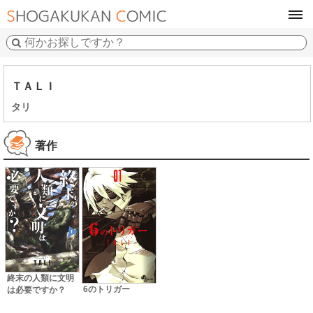
tog
navi
ＴＡＬＩ
タリ
著作
終末の人類に文明
6のトリガー
は必要ですか？