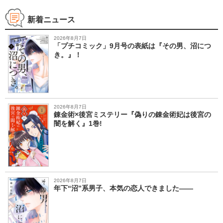
新着ニュース
2026年8月7日
「プチコミック」9月号の表紙は『その男、沼につ
き。』！
2026年8月7日
錬金術×後宮ミステリー『偽りの錬金術妃は後宮の
闇を解く』1巻!
2026年8月7日
年下“沼”系男子、本気の恋人できました――