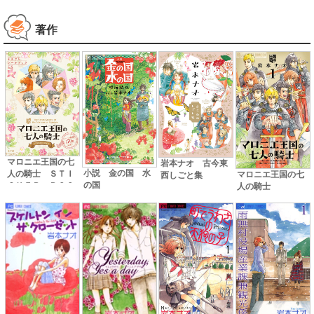
著作
マロニエ王国の七
岩本ナオ 古今東
小説 金の国 水
人の騎士 ＳＴＩ
マロニエ王国の七
西しごと集
の国
ＣＫＥＲ ＢＯＯ
人の騎士
Ｋ