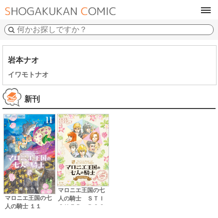
tog
navi
岩本ナオ
イワモトナオ
新刊
マロニエ王国の七
マロニエ王国の七
人の騎士 ＳＴＩ
人の騎士 １１
ＣＫＥＲ ＢＯＯ
Ｋ