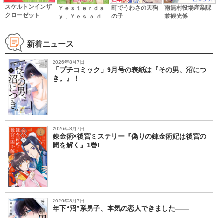
スケルトンインザ
町でうわさの天狗
雨無村役場産業課
Ｙｅｓｔｅｒｄａ
クローゼット
の子
兼観光係
ｙ，Ｙｅｓ ａ ｄ
ａｙ
新着ニュース
2026年8月7日
「プチコミック」9月号の表紙は『その男、沼につ
き。』！
2026年8月7日
錬金術×後宮ミステリー『偽りの錬金術妃は後宮の
闇を解く』1巻!
2026年8月7日
年下“沼”系男子、本気の恋人できました――