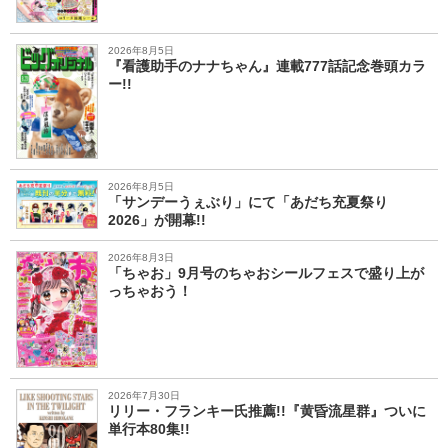
2026年8月5日
『看護助手のナナちゃん』連載777話記念巻頭カラ
ー!!
2026年8月5日
「サンデーうぇぶり」にて「あだち充夏祭り
2026」が開幕!!
2026年8月3日
「ちゃお」9月号のちゃおシールフェスで盛り上が
っちゃおう！
2026年7月30日
リリー・フランキー氏推薦!!『黄昏流星群』ついに
単行本80集!!