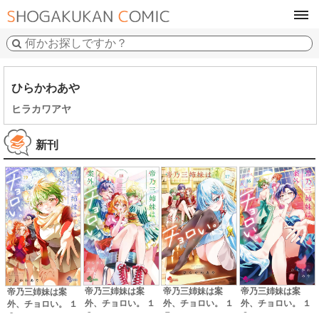
tog
navi
ひらかわあや
ヒラカワアヤ
新刊
帝乃三姉妹は案
帝乃三姉妹は案
帝乃三姉妹は案
帝乃三姉妹は案
外、チョロい。 １
外、チョロい。 １
外、チョロい。 １
外、チョロい。 １
８
７
６
９