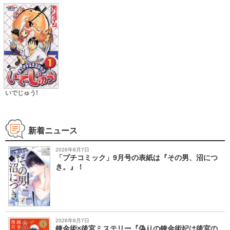
Ｆ ＴＨＥ ＴＲ
ＩＢＵＴＥ
いでじゅう!
新着ニュース
2026年8月7日
「プチコミック」9月号の表紙は『その男、沼につ
き。』！
2026年8月7日
錬金術×後宮ミステリー『偽りの錬金術妃は後宮の