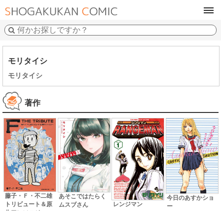
tog
navi
モリタイシ
モリタイシ
著作
藤子・Ｆ・不二雄
あそこではたらく
今日のあすかショ
レンジマン
トリビュート＆原
ムスブさん
ー
作アンソロジー