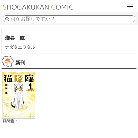
tog
navi
灘谷 航
ナダタニワタル
新刊
猫降臨 １