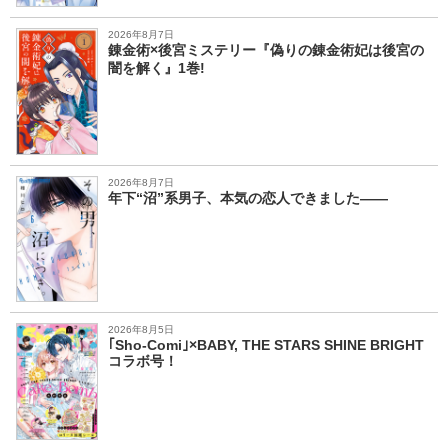
2026年8月7日
錬金術×後宮ミステリー『偽りの錬金術妃は後宮の
闇を解く』1巻!
2026年8月7日
年下“沼”系男子、本気の恋人できました――
2026年8月5日
｢Sho-Comi｣×BABY, THE STARS SHINE BRIGHT
コラボ号！