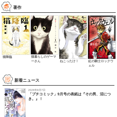
著作
猫暮らしのゲーマ
猫降臨
ーさん
ねこったけ！
紅の騎士ロックウ
ェル
新着ニュース
2026年8月7日
「プチコミック」9月号の表紙は『その男、沼につ
き。』！