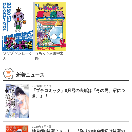
ゾゾゾ ゾンビーく
うちゅう人田中太
ん
郎
新着ニュース
2026年8月7日
「プチコミック」9月号の表紙は『その男、沼につ
き。』！
2026年8月7日
錬金術×後宮ミステリー『偽りの錬金術妃は後宮の