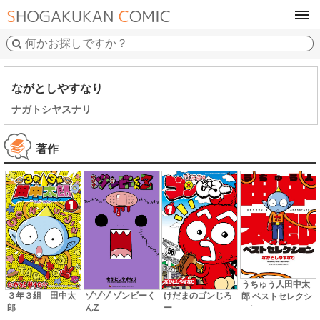
tog
navi
ながとしやすなり
ナガトシヤスナリ
著作
うちゅう人田中太
３年３組 田中太
ゾゾゾ ゾンビーく
けだまのゴンじろ
郎 ベストセレクシ
郎
んZ
ー
ョン