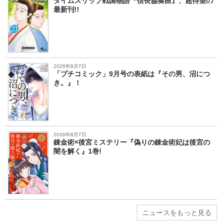
タイムスリップ戦国物語『信長協奏曲』、超待望の
最新刊!!
2026年8月7日
「プチコミック」9月号の表紙は『その男、沼につ
き。』！
2026年8月7日
錬金術×後宮ミステリー『偽りの錬金術妃は後宮の
闇を解く』1巻!
ニュースをもっと見る