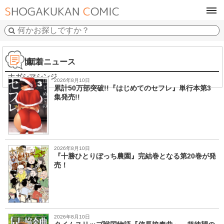
tog
navi
永島慎二
新着ニュース
ナガシマシンジ
2026年8月10日
累計50万部突破!!『はじめてのセフレ』単行本第3
集発売!!
2026年8月10日
『十勝ひとりぼっち農園』完結巻となる第20巻が発
売！
2026年8月10日