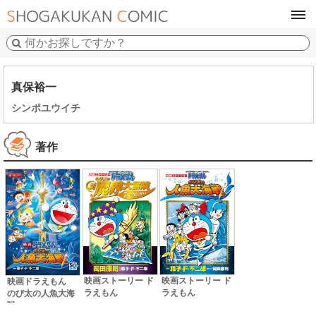
tog
navi
真保裕一
シンポユウイチ
著作
映画ストーリー ド
映画ストーリー ド
映画ドラえもん
ラえもん
ラえもん
のび太の人魚大海
戦