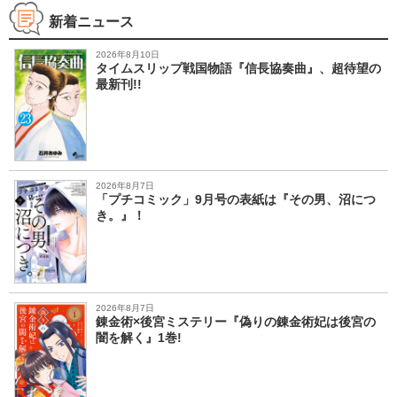
新着ニュース
2026年8月10日
タイムスリップ戦国物語『信長協奏曲』、超待望の
最新刊!!
2026年8月7日
「プチコミック」9月号の表紙は『その男、沼につ
き。』！
2026年8月7日
錬金術×後宮ミステリー『偽りの錬金術妃は後宮の
闇を解く』1巻!