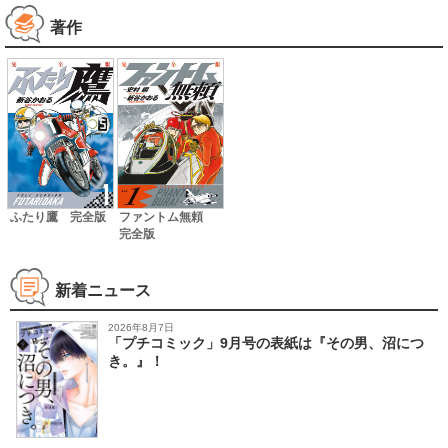
著作
ふたり鷹 完全版
ファントム無頼
完全版
新着ニュース
2026年8月7日
「プチコミック」9月号の表紙は『その男、沼につ
き。』！