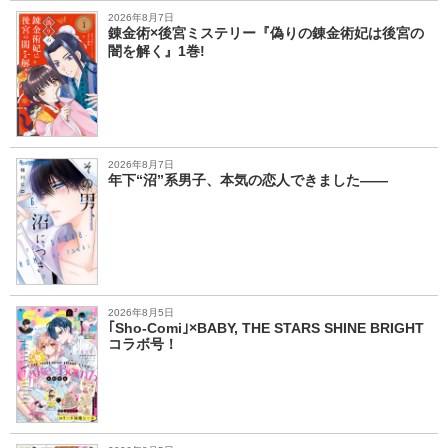
2026年8月7日
錬金術×後宮ミステリー『偽りの錬金術妃は後宮の
闇を解く』1巻!
2026年8月7日
年下“沼”系男子、本気の恋人できました――
2026年8月5日
｢Sho-Comi｣×BABY, THE STARS SHINE BRIGHT
コラボ号！