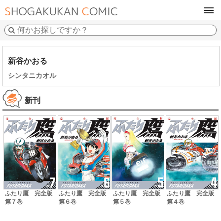
tog
navi
新谷かおる
シンタニカオル
新刊
ふたり鷹 完全版
ふたり鷹 完全版
ふたり鷹 完全版
ふたり鷹 完全版
第７巻
第６巻
第５巻
第４巻