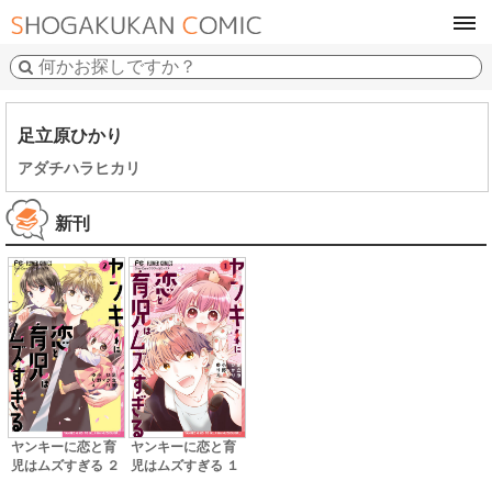
tog
navi
足立原ひかり
アダチハラヒカリ
新刊
ヤンキーに恋と育
ヤンキーに恋と育
児はムズすぎる ２
児はムズすぎる １