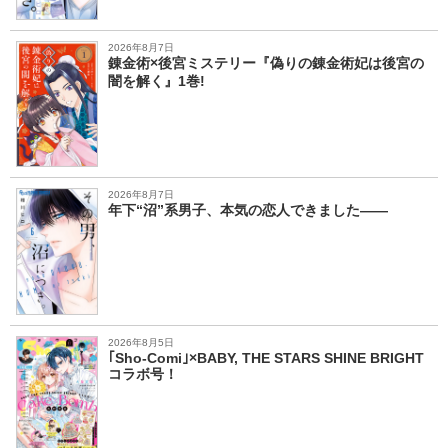
2026年8月7日
錬金術×後宮ミステリー『偽りの錬金術妃は後宮の
闇を解く』1巻!
2026年8月7日
年下“沼”系男子、本気の恋人できました――
2026年8月5日
｢Sho-Comi｣×BABY, THE STARS SHINE BRIGHT
コラボ号！