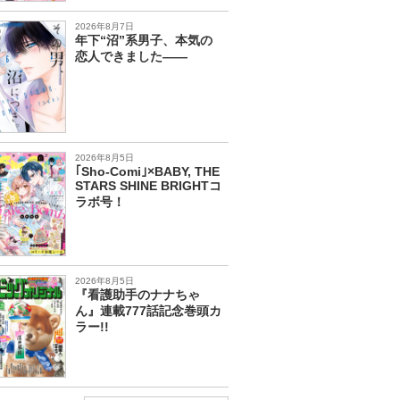
2026年8月7日
年下“沼”系男子、本気の
恋人できました――
2026年8月5日
｢Sho-Comi｣×BABY, THE
STARS SHINE BRIGHTコ
ラボ号！
2026年8月5日
『看護助手のナナちゃ
ん』連載777話記念巻頭カ
ラー!!