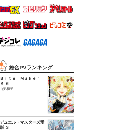
総合PVランキング
Ｂｉｔｅ Ｍａｋｅｒ
Ｋ ６
山美和子
デュエル・マスターズ愛
版 ３