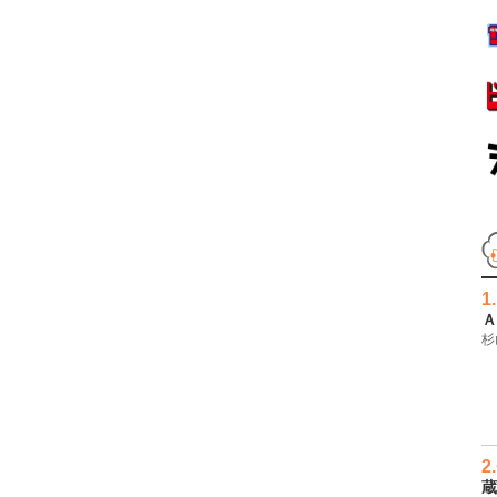
1.
Ａ
杉
2.
蔵