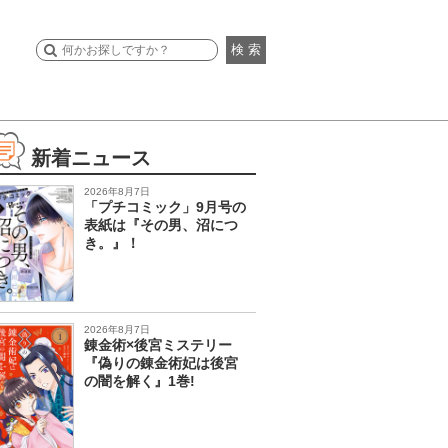
検 索
新着ニュース
2026年8月7日
「プチコミック」9月号の
表紙は『その男、沼につ
き。』！
2026年8月7日
錬金術×後宮ミステリー
『偽りの錬金術妃は後宮
の闇を解く』1巻!