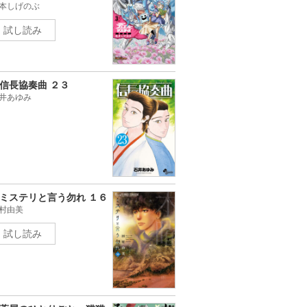
本しげのぶ
試し読み
信長協奏曲 ２３
井あゆみ
ミステリと言う勿れ １６
村由美
試し読み