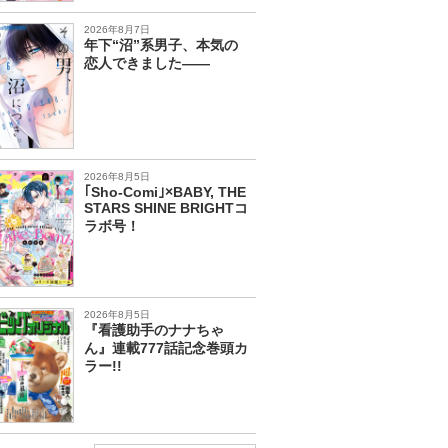
2026年8月7日
年下“沼”系男子、本気の
恋人できました――
2026年8月5日
｢Sho-Comi｣×BABY, THE
STARS SHINE BRIGHTコ
ラボ号！
2026年8月5日
『看護助手のナナちゃ
ん』連載777話記念巻頭カ
ラー!!