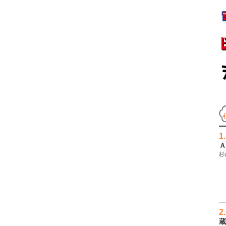
1.
Ａ
杉
2.
蔵