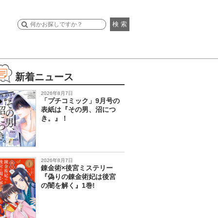
検 索
新着ニュース
2026年8月7日
「プチコミック」9月号の
表紙は『その男、沼につ
き。』！
2026年8月7日
錬金術×後宮ミステリー
『偽りの錬金術妃は後宮
の闇を解く』1巻!