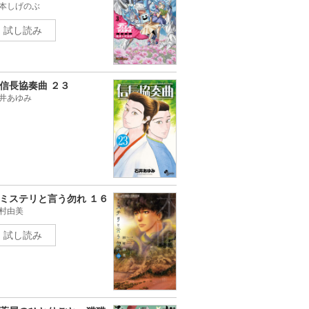
本しげのぶ
試し読み
信長協奏曲 ２３
井あゆみ
ミステリと言う勿れ １６
村由美
試し読み