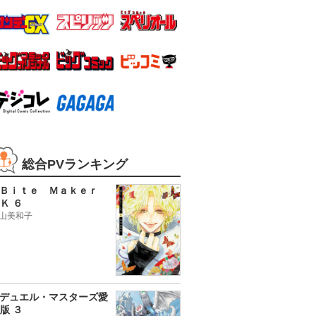
総合PVランキング
Ｂｉｔｅ Ｍａｋｅｒ
Ｋ ６
山美和子
デュエル・マスターズ愛
版 ３