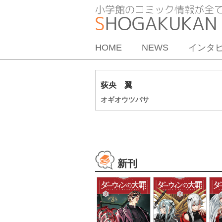
HOME
NEWS
インタ
荻央 翼
オギオウツバサ
新刊