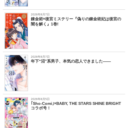
2026年8月7日
錬金術×後宮ミステリー『偽りの錬金術妃は後宮の
闇を解く』1巻!
2026年8月7日
年下“沼”系男子、本気の恋人できました――
2026年8月5日
｢Sho-Comi｣×BABY, THE STARS SHINE BRIGHT
コラボ号！