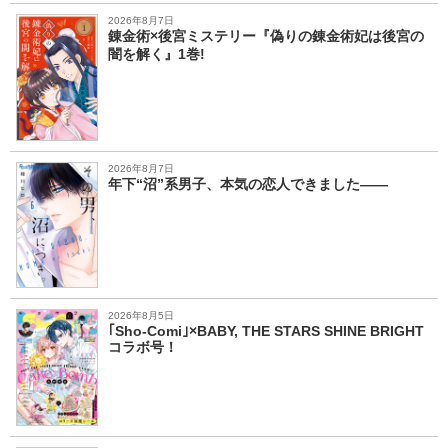
2026年8月7日
錬金術×後宮ミステリー『偽りの錬金術妃は後宮の
闇を解く』1巻!
2026年8月7日
年下“沼”系男子、本気の恋人できました――
2026年8月5日
｢Sho-Comi｣×BABY, THE STARS SHINE BRIGHT
コラボ号！