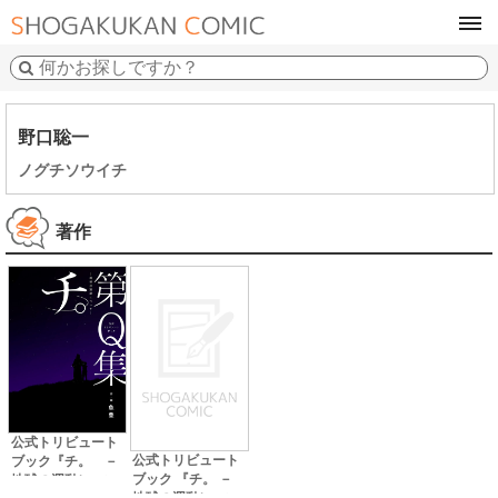
tog
navi
野口聡一
ノグチソウイチ
著作
公式トリビュート
公式トリビュート
ブック『チ。 －
ブック 『チ。 －
地球の運動につい