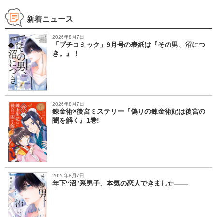
地球の運動につい
て－』 第Ｑ集
て－』 第Ｑ集
新着ニュース
2026年8月7日
「プチコミック」9月号の表紙は『その男、沼につ
き。』！
2026年8月7日
錬金術×後宮ミステリー『偽りの錬金術妃は後宮の
闇を解く』1巻!
2026年8月7日
年下“沼”系男子、本気の恋人できました――