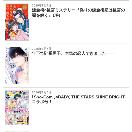
2026年8月7日
錬金術×後宮ミステリー『偽りの錬金術妃は後宮の
闇を解く』1巻!
2026年8月7日
年下“沼”系男子、本気の恋人できました――
2026年8月5日
｢Sho-Comi｣×BABY, THE STARS SHINE BRIGHT
コラボ号！