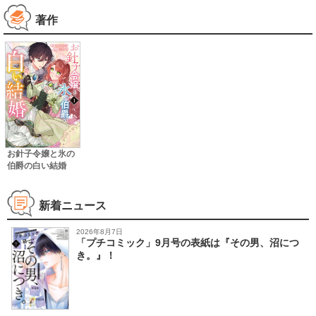
著作
お針子令嬢と氷の
伯爵の白い結婚
新着ニュース
2026年8月7日
「プチコミック」9月号の表紙は『その男、沼につ
き。』！