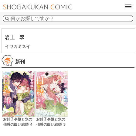
tog
navi
岩上 翠
イワカミスイ
新刊
お針子令嬢と氷の
お針子令嬢と氷の
伯爵の白い結婚 ４
伯爵の白い結婚 ３