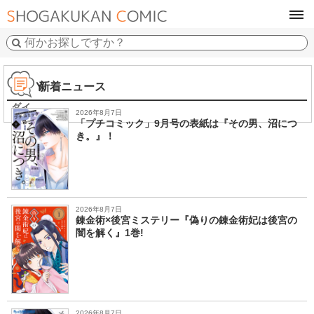
tog
navi
Ｄ．Ｙ
新着ニュース
ダイ
2026年8月7日
「プチコミック」9月号の表紙は『その男、沼につ
き。』！
2026年8月7日
錬金術×後宮ミステリー『偽りの錬金術妃は後宮の
闇を解く』1巻!
2026年8月7日