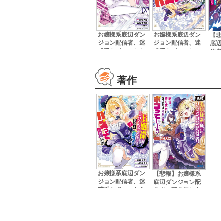
お嬢様系底辺ダン
お嬢様系底辺ダン
【
ジョン配信者、迷
ジョン配信者、迷
底
惑系をボコったら
惑系をボコったら
信
バズって伝説にな
バズって伝説にな
れ
ってますわ！？ ３
ってますわ！？ ２
者
う 
著作
お嬢様系底辺ダン
【悲報】お嬢様系
ジョン配信者、迷
底辺ダンジョン配
惑系をボコったら
信者、配信切り忘
バズって伝説にな
れに気づかず同業
ってますわ！？
者をボコって～