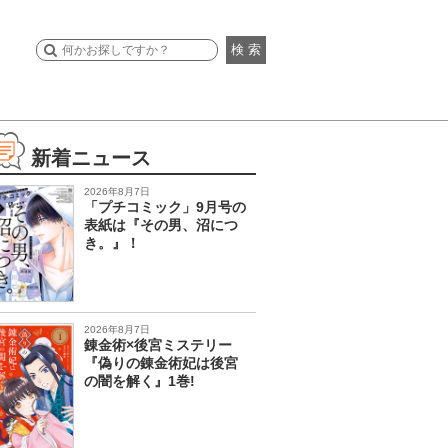
検 索
新着ニュース
2026年8月7日
「プチコミック」9月号の
表紙は『その男、沼につ
き。』！
2026年8月7日
錬金術×後宮ミステリー
『偽りの錬金術妃は後宮
の闇を解く』1巻!