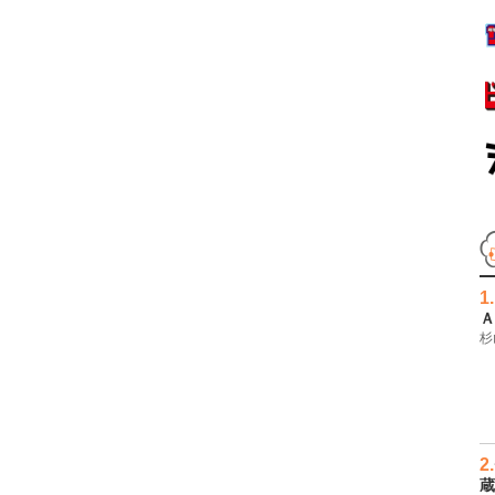
1.
Ａ
杉
2.
蔵