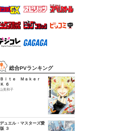
総合PVランキング
Ｂｉｔｅ Ｍａｋｅｒ
Ｋ ６
山美和子
デュエル・マスターズ愛
版 ３