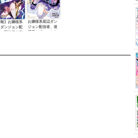
お嬢様系底辺ダン
悲報】お嬢様系
ジョン配信者、迷
辺ダンジョン配
惑系をボコったら
者、配信切り忘
バズって伝説にな
に気づかず同業
ってますわ！？ １
をボコってしま
５