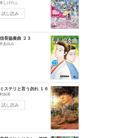
本しげのぶ
試し読み
信長協奏曲 ２３
井あゆみ
ミステリと言う勿れ １６
村由美
試し読み