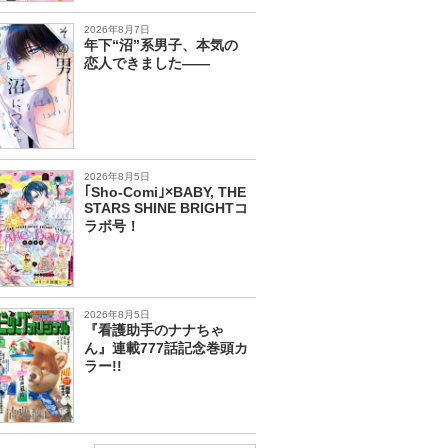
2026年8月7日
年下“沼”系男子、本気の
恋人できました――
2026年8月5日
｢Sho-Comi｣×BABY, THE
STARS SHINE BRIGHTコ
ラボ号！
2026年8月5日
『看護助手のナナちゃ
ん』連載777話記念巻頭カ
ラー!!