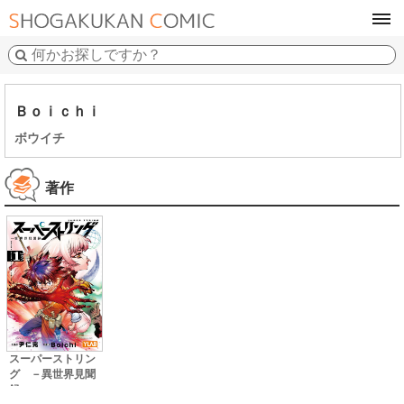
tog
navi
Ｂｏｉｃｈｉ
ボウイチ
著作
スーパーストリン
グ －異世界見聞
録－