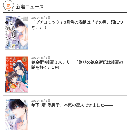
新着ニュース
2026年8月7日
「プチコミック」9月号の表紙は『その男、沼につ
き。』！
2026年8月7日
錬金術×後宮ミステリー『偽りの錬金術妃は後宮の
闇を解く』1巻!
2026年8月7日
年下“沼”系男子、本気の恋人できました――