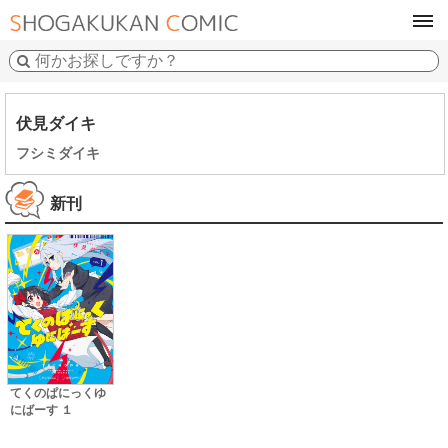
tog
navi
伏見ダイキ
フシミダイキ
新刊
てくのぱにっくゆ
にばーす １