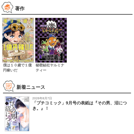
著作
僕は１０歳で１億
秘密結社ヤルミナ
円稼いだ
ティー
新着ニュース
2026年8月7日
「プチコミック」9月号の表紙は『その男、沼につ
き。』！