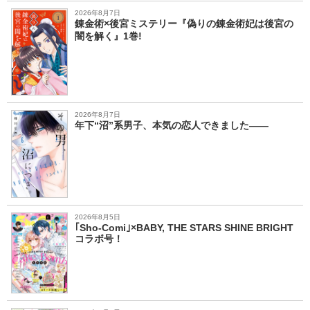
2026年8月7日
錬金術×後宮ミステリー『偽りの錬金術妃は後宮の
闇を解く』1巻!
2026年8月7日
年下“沼”系男子、本気の恋人できました――
2026年8月5日
｢Sho-Comi｣×BABY, THE STARS SHINE BRIGHT
コラボ号！