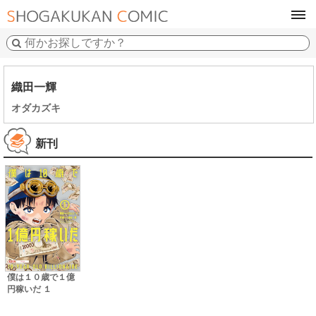
tog
navi
織田一輝
オダカズキ
新刊
僕は１０歳で１億
円稼いだ １