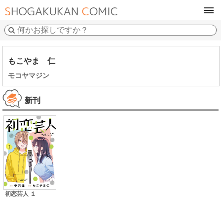
tog
navi
もこやま 仁
モコヤマジン
新刊
初恋芸人 １