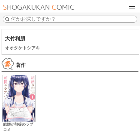
tog
navi
大竹利朋
オオタケトシアキ
著作
結婚が前提のラブ
コメ