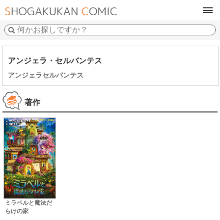
tog
navi
アンジェラ・セルバンテス
アンジェラセルバンテス
著作
ミラベルと魔法だ
らけの家