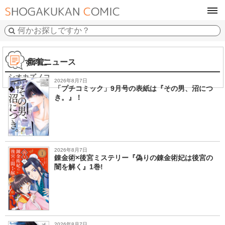
tog
navi
塩かずのこ
新着ニュース
シオカズノコ
2026年8月7日
「プチコミック」9月号の表紙は『その男、沼につ
き。』！
2026年8月7日
錬金術×後宮ミステリー『偽りの錬金術妃は後宮の
闇を解く』1巻!
2026年8月7日