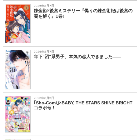
2026年8月7日
錬金術×後宮ミステリー『偽りの錬金術妃は後宮の
闇を解く』1巻!
2026年8月7日
年下“沼”系男子、本気の恋人できました――
2026年8月5日
｢Sho-Comi｣×BABY, THE STARS SHINE BRIGHT
コラボ号！