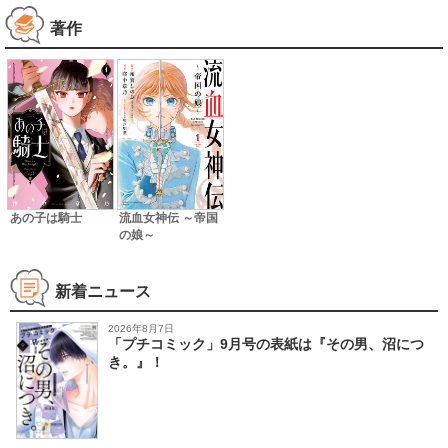
著作
あの子は騎士
流血女神伝 ～帝国
の娘～
新着ニュース
2026年8月7日
「プチコミック」9月号の表紙は『その男、沼につ
き。』！