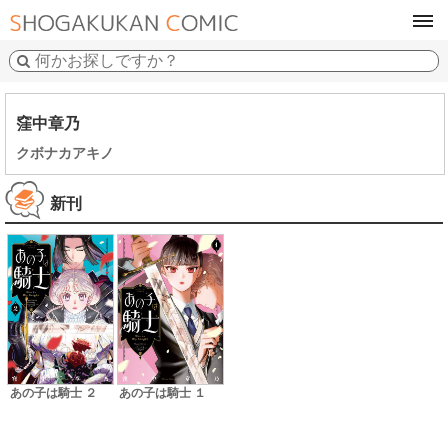
tog
navi
窪中章乃
クボナカアキノ
新刊
あの子は騎士 ２
あの子は騎士 １