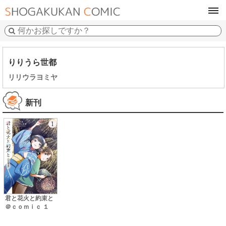
tog
navi
りりうら世都
リリウラヨミヤ
新刊
君と花火と約束と
＠ｃｏｍｉｃ １