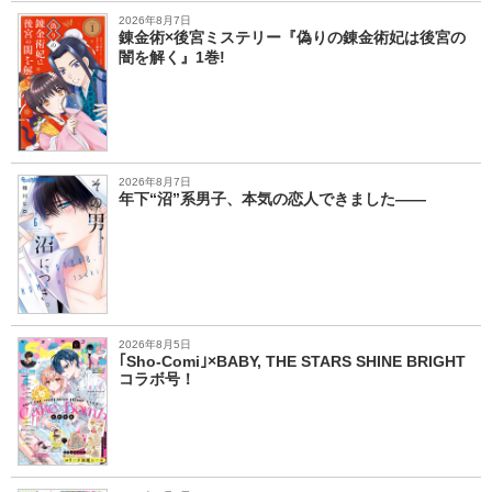
2026年8月7日
錬金術×後宮ミステリー『偽りの錬金術妃は後宮の
闇を解く』1巻!
2026年8月7日
年下“沼”系男子、本気の恋人できました――
2026年8月5日
｢Sho-Comi｣×BABY, THE STARS SHINE BRIGHT
コラボ号！