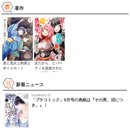
著作
君と花火と約束と
女だから、とパー
＠ｃｏｍｉｃ
ティを追放された
ので伝説の魔女と
最強タッグを組み
ました
新着ニュース
2026年8月7日
「プチコミック」9月号の表紙は『その男、沼につ
き。』！