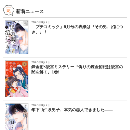
た！
新着ニュース
2026年8月7日
「プチコミック」9月号の表紙は『その男、沼につ
き。』！
2026年8月7日
錬金術×後宮ミステリー『偽りの錬金術妃は後宮の
闇を解く』1巻!
2026年8月7日
年下“沼”系男子、本気の恋人できました――