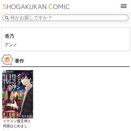
tog
navi
杏乃
アンノ
著作
イケメン貧乏神と
同居はじめまし