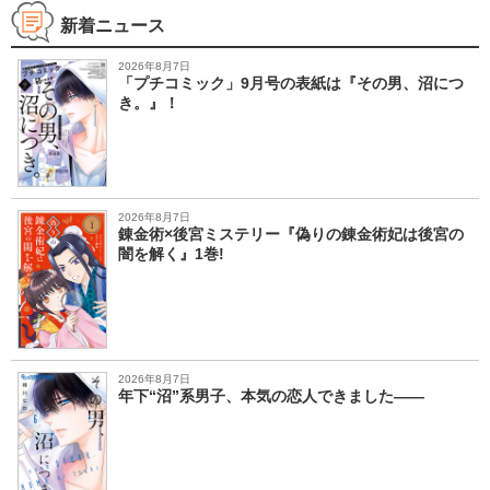
新着ニュース
2026年8月7日
「プチコミック」9月号の表紙は『その男、沼につ
き。』！
2026年8月7日
錬金術×後宮ミステリー『偽りの錬金術妃は後宮の
闇を解く』1巻!
2026年8月7日
年下“沼”系男子、本気の恋人できました――