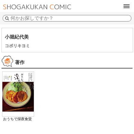
tog
navi
小堀紀代美
コボリキヨミ
著作
おうちで深夜食堂