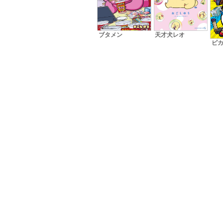
ブタメン
天才犬レオ
ピ