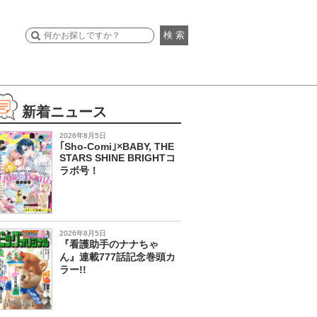
検 索
新着ニュース
2026年8月5日
｢Sho-Comi｣×BABY, THE
STARS SHINE BRIGHTコ
ラボ号！
2026年8月5日
『看護助手のナナちゃ
ん』連載777話記念巻頭カ
ラー!!