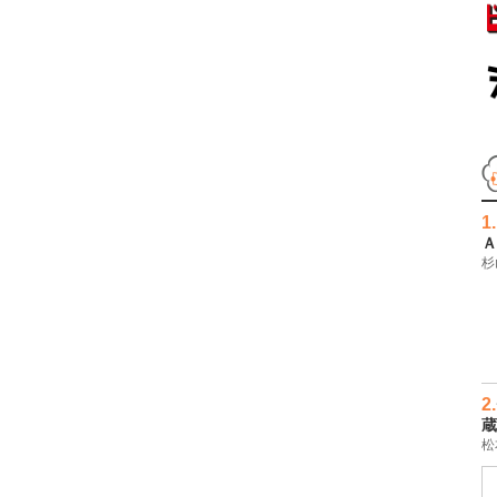
1.
Ａ
杉
2.
蔵
松