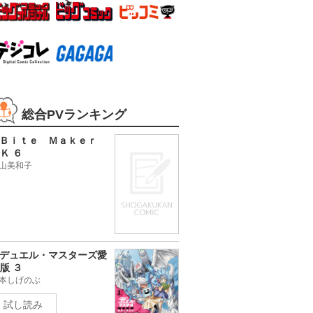
総合PVランキング
Ｂｉｔｅ Ｍａｋｅｒ
Ｋ ６
山美和子
デュエル・マスターズ愛
版 ３
本しげのぶ
試し読み