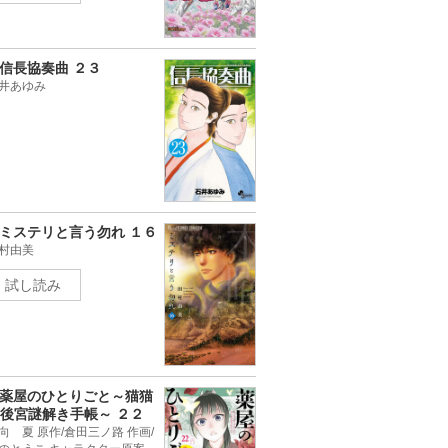
信長協奏曲 ２３
井あゆみ
ミステリと言う勿れ １６
村由美
試し読み
薬屋のひとりごと～猫猫
後宮謎解き手帳～ ２２
向 夏 原作/倉田三ノ路 作画/