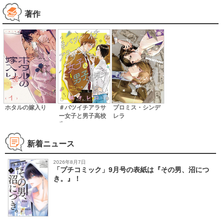
著作
ホタルの嫁入り
＃バツイチアラサ
プロミス・シンデ
ー女子と男子高校
レラ
生
新着ニュース
2026年8月7日
「プチコミック」9月号の表紙は『その男、沼につ
き。』！