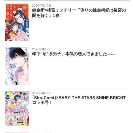
2026年8月7日
錬金術×後宮ミステリー『偽りの錬金術妃は後宮の
闇を解く』1巻!
2026年8月7日
年下“沼”系男子、本気の恋人できました――
2026年8月5日
｢Sho-Comi｣×BABY, THE STARS SHINE BRIGHT
コラボ号！