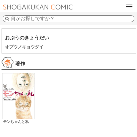
tog
navi
おぷうのきょうだい
オプウノキョウダイ
著作
モンちゃんと私