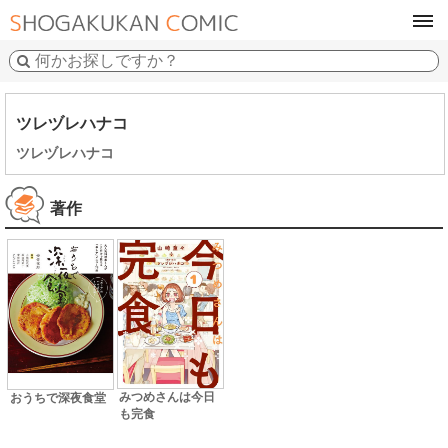
tog
navi
ツレヅレハナコ
ツレヅレハナコ
著作
みつめさんは今日
おうちで深夜食堂
も完食