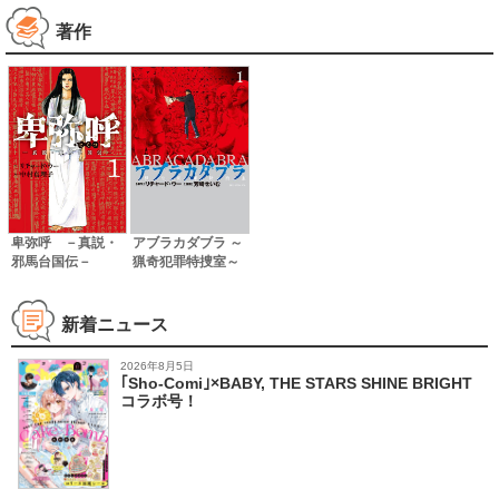
著作
卑弥呼 －真説・
アブラカダブラ ～
邪馬台国伝－
猟奇犯罪特捜室～
新着ニュース
2026年8月5日
｢Sho-Comi｣×BABY, THE STARS SHINE BRIGHT
コラボ号！