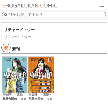
tog
navi
リチャード・ウー
リチャード・ウー
新刊
卑弥呼 －真説・
卑弥呼 －真説・
邪馬台国伝－ ２０
邪馬台国伝－ １９