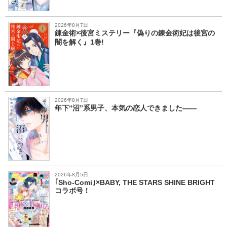
2026年8月7日
錬金術×後宮ミステリー『偽りの錬金術妃は後宮の
闇を解く』1巻!
2026年8月7日
年下“沼”系男子、本気の恋人できました――
2026年8月5日
｢Sho-Comi｣×BABY, THE STARS SHINE BRIGHT
コラボ号！