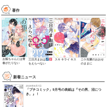
著作
お狐ちゃんには青
スキ キライ キス
三日月まおは
ニケ先輩のおおせ
春がたりない
をえらべない
のままに
新着ニュース
2026年8月7日
「プチコミック」9月号の表紙は『その男、沼につ
き。』！