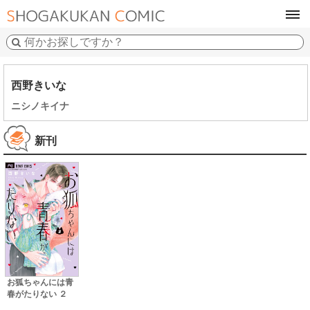
tog
navi
西野きいな
ニシノキイナ
新刊
お狐ちゃんには青
春がたりない ２