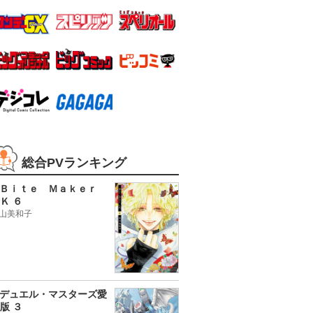
総合PVランキング
Ｂｉｔｅ Ｍａｋｅｒ
Ｋ ６
山美和子
デュエル・マスターズ愛
版 ３