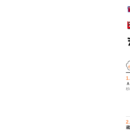
1.
Ａ
杉
2.
蔵