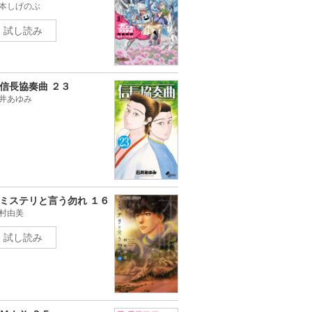
本しげのぶ
試し読み
信長協奏曲 ２３
井あゆみ
ミステリと言う勿れ １６
村由美
試し読み