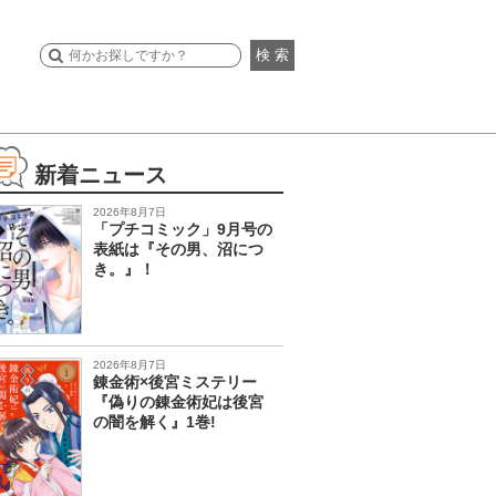
検 索
新着ニュース
2026年8月7日
「プチコミック」9月号の
表紙は『その男、沼につ
き。』！
2026年8月7日
錬金術×後宮ミステリー
『偽りの錬金術妃は後宮
の闇を解く』1巻!