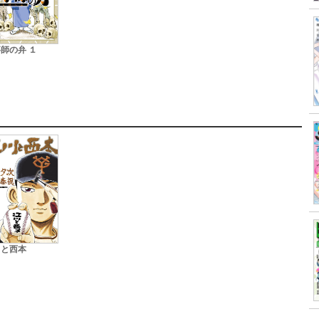
師の弁 １
川と西本