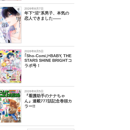
2026年8月7日
年下“沼”系男子、本気の
恋人できました――
2026年8月5日
｢Sho-Comi｣×BABY, THE
STARS SHINE BRIGHTコ
ラボ号！
2026年8月5日
『看護助手のナナちゃ
ん』連載777話記念巻頭カ
ラー!!