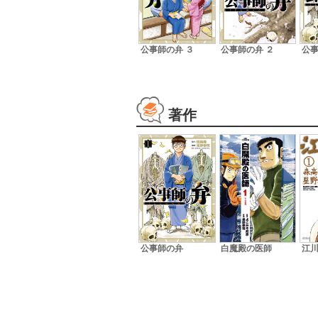
公事師の弁 ３
公事師の弁 ２
公事
著作
公事師の弁
白魔殿の医師
江