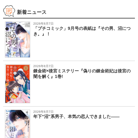
新着ニュース
2026年8月7日
「プチコミック」9月号の表紙は『その男、沼につ
き。』！
2026年8月7日
錬金術×後宮ミステリー『偽りの錬金術妃は後宮の
闇を解く』1巻!
2026年8月7日
年下“沼”系男子、本気の恋人できました――