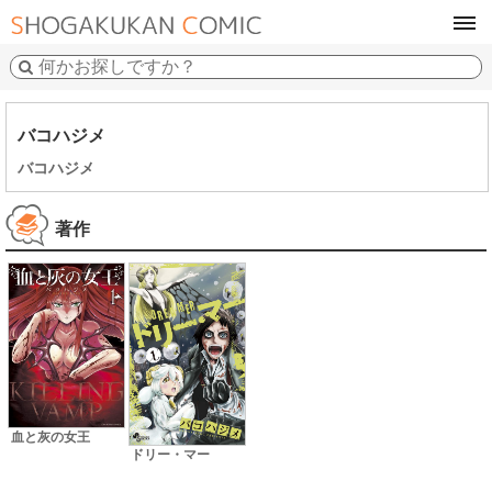
tog
navi
バコハジメ
バコハジメ
著作
血と灰の女王
ドリー・マー