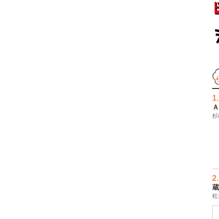
1.
Ａ
杉
2.
蔵
松