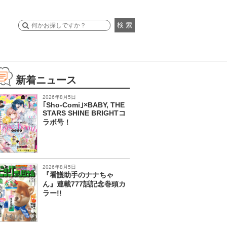
検 索
新着ニュース
2026年8月5日
｢Sho-Comi｣×BABY, THE
STARS SHINE BRIGHTコ
ラボ号！
2026年8月5日
『看護助手のナナちゃ
ん』連載777話記念巻頭カ
ラー!!