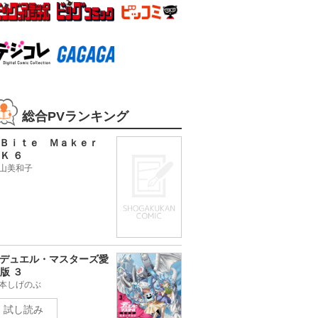
総合PVランキング
Ｂｉｔｅ Ｍａｋｅｒ
Ｋ ６
山美和子
デュエル・マスターズ愛
版 ３
本しげのぶ
試し読み