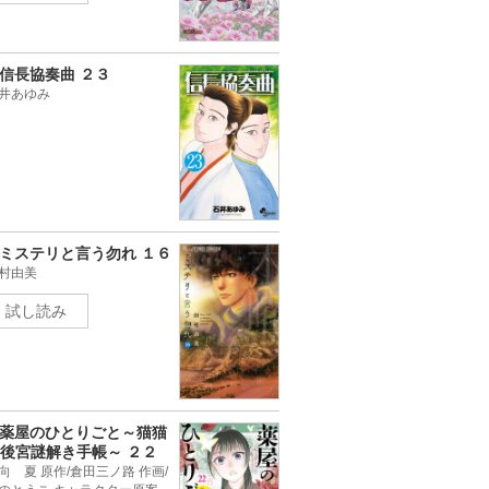
信長協奏曲 ２３
井あゆみ
ミステリと言う勿れ １６
村由美
試し読み
薬屋のひとりごと～猫猫
後宮謎解き手帳～ ２２
向 夏 原作/倉田三ノ路 作画/