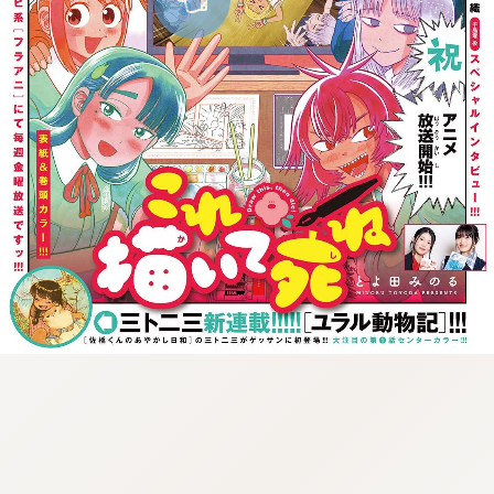
:946.652.06.971:lunrzsdszk-
vnqpv.oi