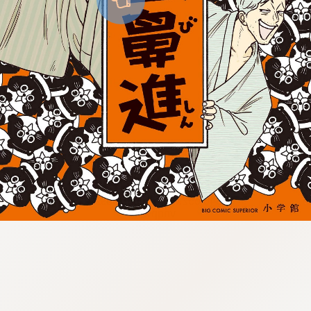
:946.652.06.971:lunrzsdszk-
vnqpv.oi