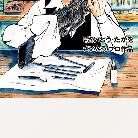
:946.652.06.971:lunrzsdszk-
vnqpv.oi