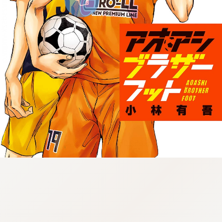
:946.652.06.974:lunrzsdszk-
vnqpv.oi