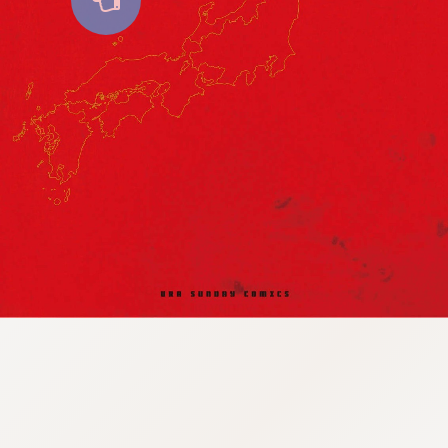
:946.652.06.974:lunrzsdszk-
vnqpv.oi