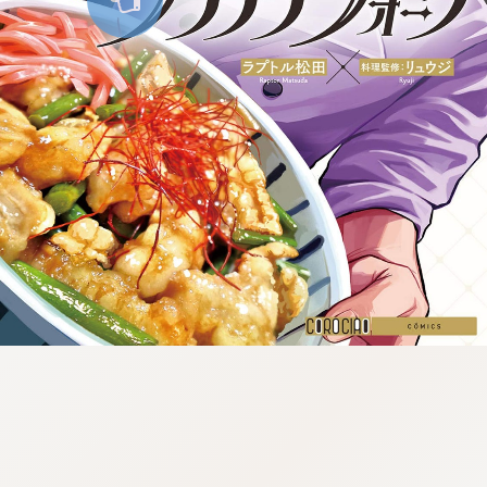
:946.652.06.971:lunrzsdszk-
vnqpv.oi