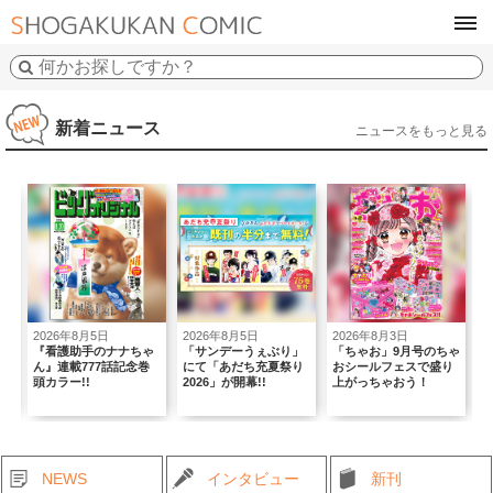
tog
navi
新着ニュース
ニュースをもっと見る
2026年8月5日
2026年8月3日
2026年7月30日
2
ゃ
「サンデーうぇぶり」
「ちゃお」9月号のちゃ
リリー・フランキー氏
にて「あだち充夏祭り
おシールフェスで盛り
推薦!!『黄昏流星群』
か
2026」が開幕!!
上がっちゃおう！
ついに単行本80集!!
NEWS
インタビュー
新刊