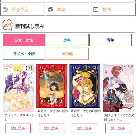
発売予定
雑誌
動画
新刊試し読み
少女・女性
少年
青年
ラノベ・小説
その他
愛蔵版 天は赤い河の
愛蔵版 天は赤い河の
ほとり１
ほとり２
プレミア・リマリッジ
負けヒロインですが結
１
婚します～...
試し読み
試し読み
試し読み
試し読み