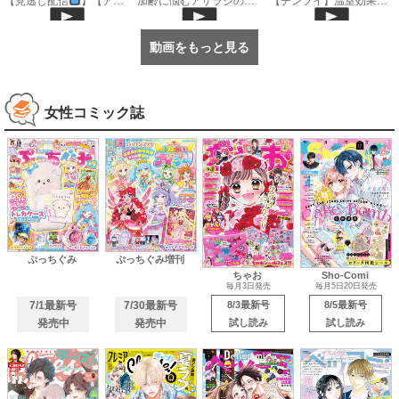
【見逃し配信
】【アニメ】『おねがいアイプリ』第１８話：エマには見えちゃいました
加齢に悩むアザラシの話 #のざらしちゃん #漫画 #サンデーうぇぶり
【チンプイ】温室効果ビームで大切に《公式》
動画をもっと見る
女性コミック誌
ぷっちぐみ
ぷっちぐみ増刊
ちゃお
Sho-Comi
毎月3日発売
毎月5日20日発売
7/1最新号
7/30最新号
8/3最新号
8/5最新号
発売中
発売中
試し読み
試し読み