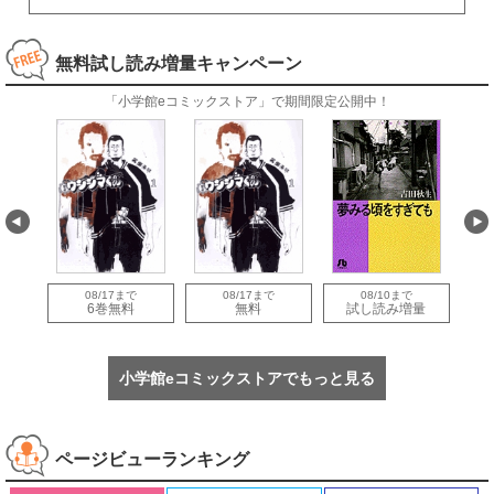
無料試し読み増量キャンペーン
「小学館eコミックストア」で期間限定公開中！
08/17まで
08/17まで
08/10まで
量
6巻無料
無料
試し読み増量
小学館eコミックストアでもっと見る
ページビューランキング