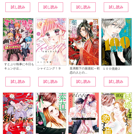
試し読み
試し読み
試し読み
試し読み
すとぷり執事に今日も
シャイニング！９
皇弟殿下の薬湯妃～初
キュンが止...
１００億婚２
恋の人との...
試し読み
試し読み
試し読み
試し読み