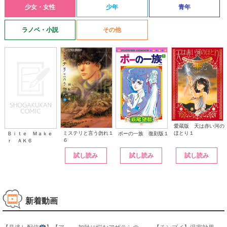
少女・女性
少年
青年
ラノベ・小説
その他
愛蔵版 天は赤い河の
ほとり１
ミステリと言う勿れ１
ポーの一族 復刻版１
Ｂｉｔｅ Ｍａｋｅ
６
ｒ ＡＫ６
試し読み
試し読み
試し読み
新着動画