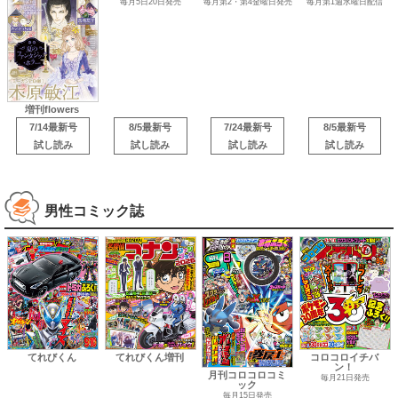
毎月5日20日発売
毎月第2・第4金曜日発売
毎月第1週水曜日配信
増刊flowers
7/14最新号
8/5最新号
7/24最新号
8/5最新号
試し読み
試し読み
試し読み
試し読み
男性コミック誌
てれびくん
てれびくん増刊
コロコロイチバ
ン！
月刊コロコロコミ
毎月21日発売
ック
毎月15日発売