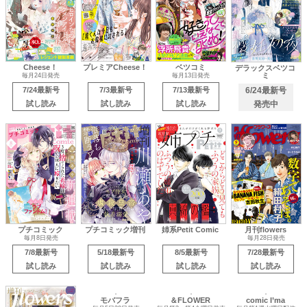
Cheese！
プレミアCheese！
ベツコミ
デラックスベツコ
ミ
毎月24日発売
毎月13日発売
7/24最新号
7/3最新号
7/13最新号
6/24最新号
試し読み
試し読み
試し読み
発売中
プチコミック
プチコミック増刊
姉系Petit Comic
月刊flowers
毎月8日発売
毎月28日発売
7/8最新号
5/18最新号
8/5最新号
7/28最新号
試し読み
試し読み
試し読み
試し読み
モバフラ
＆FLOWER
comic I’ma