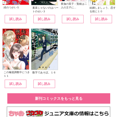
夜伽の双子－贄姫は二
人の王子に...
緋のつがい５
素直じゃないのはハー
結婚しましょう、恋す
トのせい３
る前に１０
試し読み
試し読み
試し読み
試し読み
この極道調教中につき
数字であそぼ。１６
１１
試し読み
試し読み
新刊コミックスをもっと見る