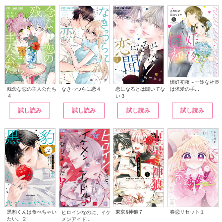
懐妊初夜～一途な社長
は求愛の手...
なきっつらに恋４
恋になるとは聞いてな
残念な恋の主人公たち
い３
４
試し読み
試し読み
試し読み
試し読み
黒豹くんは食べちゃい
東京§神狼７
春恋リセット１
ヒロインなのに、イケ
たい。２
メンアイド...