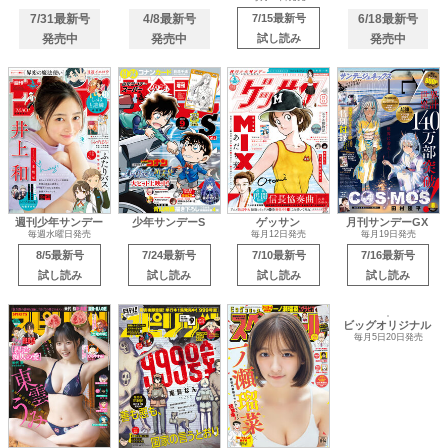
7/31最新号
4/8最新号
7/15最新号
6/18最新号
発売中
発売中
試し読み
発売中
週刊少年サンデー
少年サンデーS
ゲッサン
月刊サンデーGX
毎週水曜日発売
毎月12日発売
毎月19日発売
8/5最新号
7/24最新号
7/10最新号
7/16最新号
試し読み
試し読み
試し読み
試し読み